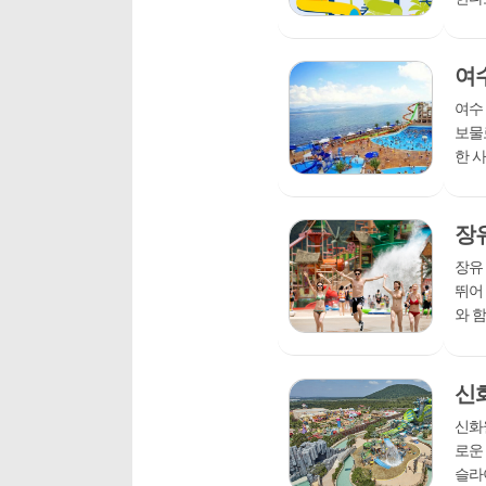
적인
을하고
여
여수
보물
한 
수 공
로...
장
장유
뛰어
와 
그것
갈 필.
신
신화
로운
슬라이