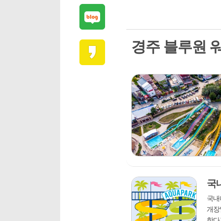
경주 블루원 
국
국내
개장
한다고