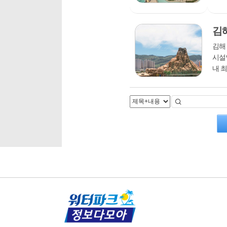
다. 
중 리
김
김해
시설
내 최
는 
거대..