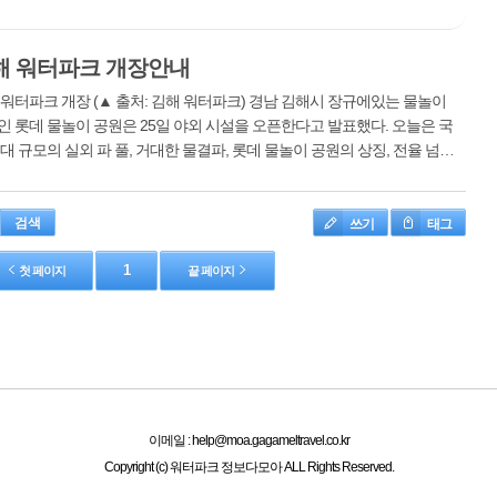
아시아에서 소개된 첫 번째 슬라이드``슈퍼 클리퍼 코일 ''과``자이언트 이
프...
해 워터파크 개장안내
 워터파크 개장 (▲ 출처: 김해 워터파크) 경남 김해시 장규에있는 물놀이
인 롯데 물놀이 공원은 25일 야외 시설을 오픈한다고 발표했다. 오늘은 국
대 규모의 실외 파 풀, 거대한 물결파, 롯데 물놀이 공원의 상징, 전율 넘치
거대한 깔때기 모양의 토네이도 슬라이드, 세 가지 물통을 경험할 수 있는
.
쓰기
태그
검색
1
첫 페이지
끝 페이지
이메일 : help@moa.gagameltravel.co.kr
Copyright (c) 워터파크 정보다모아 ALL Rights Reserved.