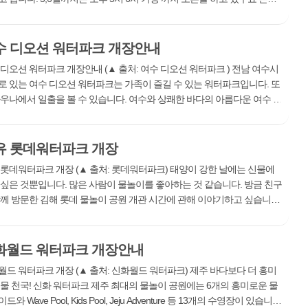
 여름이 시작되는 7월부터는 평일 오후 6시, 주말 7시나 여덟시까지 오픈
 완전...
수 디오션 워터파크 개장안내
 디오션 워터파크 개장안내 (▲ 출처: 여수 디오션 워터파크 ) 전남 여수시
로 있는 여수 디오션 워터파크는 가족이 즐길 수 있는 워터파크입니다. 또
사우나에서 일출을 볼 수 있습니다. 여수와 상쾌한 바다의 아름다운 여수 해
원 야외 시설, 실내 시설, 아동 시설, 온천 시설, 휴식 대여 존, 음식점 시설
유 롯데워터파크 개장
 롯데워터파크 개장 (▲ 출처: 롯데워터파크) 태양이 강한 날에는 신물에
 싶은 것뿐입니다. 많은 사람이 물놀이를 좋아하는 것 같습니다. 방금 친구
함께 방문한 김해 롯데 물놀이 공원 개관 시간에 관해 이야기하고 싶습니다.
은 많은 사람이 찾는 곳이므로 주차장과 그것을 제대로 즐기기 위해 일찍
..
화월드 워터파크 개장안내
월드 워터파크 개장 (▲ 출처: 신화월드 워터파크) 제주 바다보다 더 흥미
 물 천국! 신화 워터파크 제주 최대의 물놀이 공원에는 6개의 흥미로운 물
드와 Wave Pool, Kids Pool, Jeju Adventure 등 13개의 수영장이 있습니