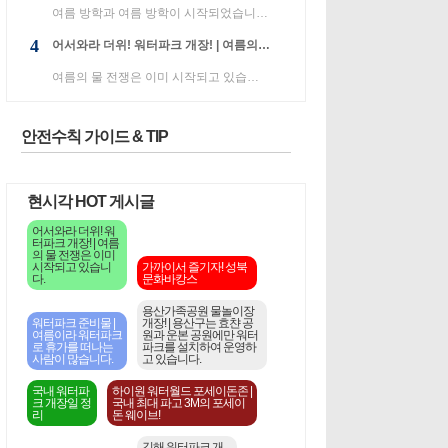
여름 방학과 여름 방학이 시작되었습니다! 나는 어디든지 가야하고, 뭔가를하고있는 것 같습니다. 아는 SNS...
4
어서와라 더위! 워터파크 개장! | 여름의 물 전쟁은 이미 시작되고 있습니다.
여름의 물 전쟁은 이미 시작되고 있습니다. "토루코다무"라는 테마 파크 수영장 인 캐리비안 베이 야외 시...
안전수칙 가이드 & TIP
현시각 HOT 게시글
어서와라 더위! 워
터파크 개장! | 여름
의 물 전쟁은 이미
시작되고 있습니
가까이서 즐기자! 성북
다.
문화바캉스
용산가족공원 물놀이장
워터파크 준비물 |
개장! | 용산구는 효챤 공
여름이라 워터파크
원과 운본 공원에만 워터
로 휴가를 떠나는
파크를 설치하여 운영하
사람이 많습니다.
고 있습니다.
국내 워터파
하이원 워터월드 포세이돈존 |
크 개장일 정
국내 최대 파고 3M의 포세이
리
돈 웨이브!
김해 워터파크 개